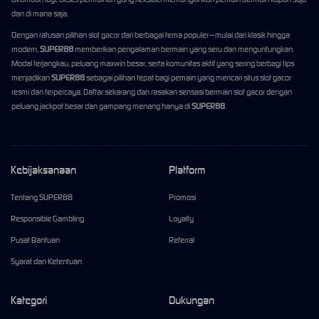
dan di mana saja.
Dengan ratusan pilihan slot gacor dari berbagai tema populer—mulai dari klasik hingga
modern,
SUPER88
memberikan pengalaman bermain yang seru dan menguntungkan.
Modal terjangkau, peluang maxwin besar, serta komunitas aktif yang sering berbagi tips
menjadikan
SUPER88
sebagai pilihan tepat bagi pemain yang mencari situs slot gacor
resmi dan terpercaya. Daftar sekarang dan rasakan sensasi bermain slot gacor dengan
peluang jackpot besar dan gampang menang hanya di
SUPER88
.
Kebijaksanaan
Platform
Tentang SUPER88
Promosi
Responsible Gambling
Loyalty
Pusat Bantuan
Referral
Syarat dan Ketentuan
Kategori
Dukungan