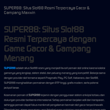
SUPER88: Situs Slot88 Resmi Terpercaya Gacor &
Gampang Maxwin
SUPER88: Situs Slot88
Resmi Terpercaya dengan
Game Gacor & Gampang
Menang
SUPER88
adalah situs Slot88 resmi yang menjadi favorit pemain slot online karena koleksi
gamenya yang lengkap, sistem stabil, dan peluang menang yang kompetitif. Bekerja sama
dengan provider slot ternama seperti Pragmatic Play, PG Soft, Habanero, dan Slot88,
SUPER88 menghadirkan permainan dengan RTP tinggi, grafis modern, serta potensi
jackpot besar.
Keamanan pemain di
SUPER88
terjamin dengan penggunaan sistem enkripsi terbaru dan
dukungan provider berlisensi internasional. Setiap permainan berjalan adil dan transparan,
sehingga pemain dapat fokus menikmati pengalaman bermain slot gacor tanpa khawatir.
Ditambah lagi, akses permainan yang fleksibel memungkinkan pemain bermain kapan saja