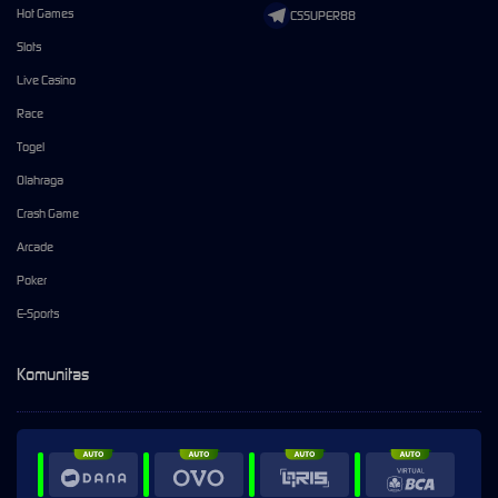
Hot Games
CSSUPER88
Slots
Live Casino
Race
Togel
Olahraga
Crash Game
Arcade
Poker
E-Sports
Komunitas