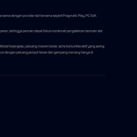
a sama dengan provider slot ternama seperti Pragmatic Play, PG Soft,
ansparan, sehingga pemain dapat fokus menikmati pengalaman bermain slot
l terjangkau, peluang maxwin besar, serta komunitas aktif yang sering
t gacor dengan peluang jackpot besar dan gampang menang hanya di