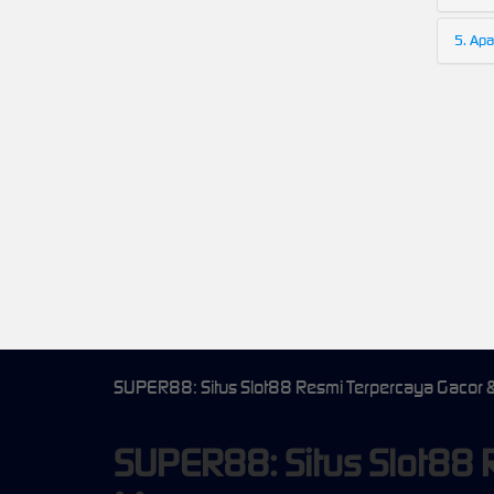
5. Apa
SUPER88: Situs Slot88 Resmi Terpercaya Gaco
SUPER88: Situs Slot88