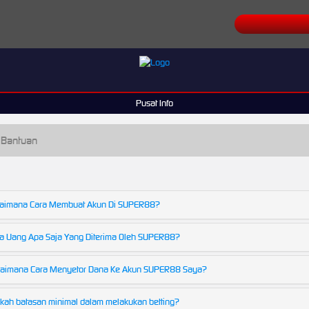
Pusat Info
 Bantuan
gaimana Cara Membuat Akun Di SUPER88?
a Uang Apa Saja Yang Diterima Oleh SUPER88?
gaimana Cara Menyetor Dana Ke Akun SUPER88 Saya?
kah batasan minimal dalam melakukan betting?