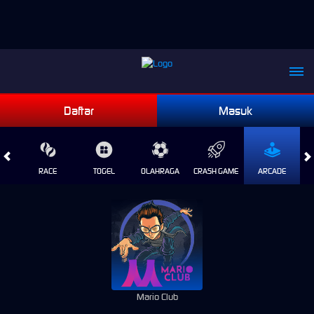
Daftar
Masuk
SINO
RACE
TOGEL
OLAHRAGA
CRASH GAME
ARCADE
Mario Club