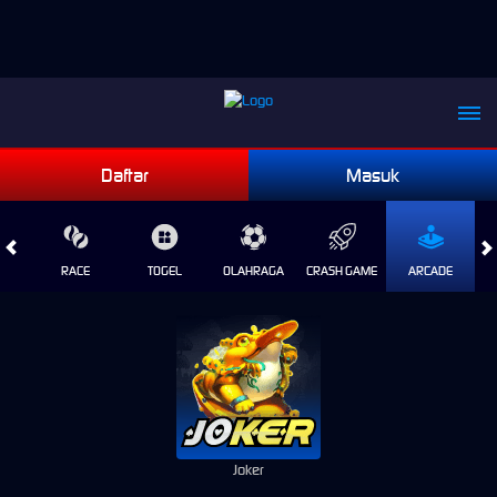
Daftar
Masuk
SINO
RACE
TOGEL
OLAHRAGA
CRASH GAME
ARCADE
Joker