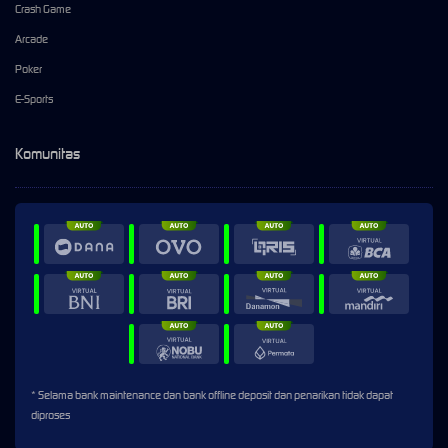
Crash Game
Arcade
Poker
E-Sports
Komunitas
* Selama bank maintenance dan bank offline deposit dan penarikan tidak dapat
diproses