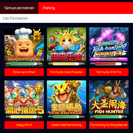
Semua permainan
Fishing
RTP
93%
RTP
85%
RTP
79%
Fisherman's Wharf
Fish Hunter Insect Paradise
Fish Hunter 2 EX-Pro
RTP
89%
RTP
93%
RTP
91%
Happy Fish 5
Golden Toad Fish Hunting
Fish Hunting: Da Sheng Nao Hai