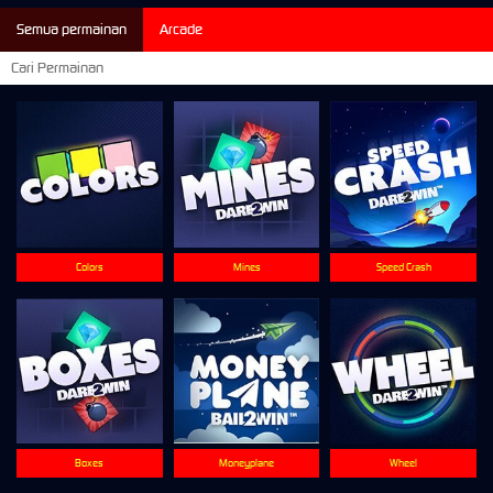
Semua permainan
Arcade
Colors
Mines
Speed Crash
Boxes
Moneyplane
Wheel