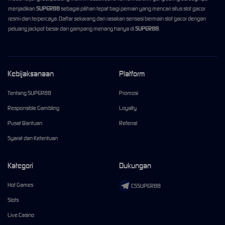
menjadikan
SUPER88
sebagai pilihan tepat bagi pemain yang mencari situs slot gacor
resmi dan terpercaya. Daftar sekarang dan rasakan sensasi bermain slot gacor dengan
peluang jackpot besar dan gampang menang hanya di
SUPER88
.
Kebijaksanaan
Platform
Tentang SUPER88
Promosi
Responsible Gambling
Loyalty
Pusat Bantuan
Referral
Syarat dan Ketentuan
Kategori
Dukungan
Hot Games
CSSUPER88
Slots
Live Casino