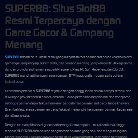
SUPER88: Situs Slot88
Resmi Terpercaya dengan
Game Gacor & Gampang
Menang
SUPER88
adalah situs Slot88 resmi yang menjadi favorit pemain slot online karena koleksi
gamenya yang lengkap, sistem stabil, dan peluang menang yang kompetitif. Bekerja sama
dengan provider slot ternama seperti Pragmatic Play, PG Soft, Habanero, dan Slot88,
SUPER88 menghadirkan permainan dengan RTP tinggi, grafis modern, serta potensi
jackpot besar.
Keamanan pemain di
SUPER88
terjamin dengan penggunaan sistem enkripsi terbaru dan
dukungan provider berlisensi internasional. Setiap permainan berjalan adil dan transparan,
sehingga pemain dapat fokus menikmati pengalaman bermain slot gacor tanpa khawatir.
Ditambah lagi, akses permainan yang fleksibel memungkinkan pemain bermain kapan saja
dan di mana saja.
Dengan ratusan pilihan slot gacor dari berbagai tema populer—mulai dari klasik hingga
modern,
SUPER88
memberikan pengalaman bermain yang seru dan menguntungkan.
Modal terjangkau, peluang maxwin besar, serta komunitas aktif yang sering berbagi tips