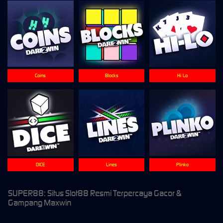
Coins
Blocks
Hi-Lo
DICE
Lines
Plinko
SUPER88: Situs Slot88 Resmi Terpercaya Gacor &
Gampang Maxwin