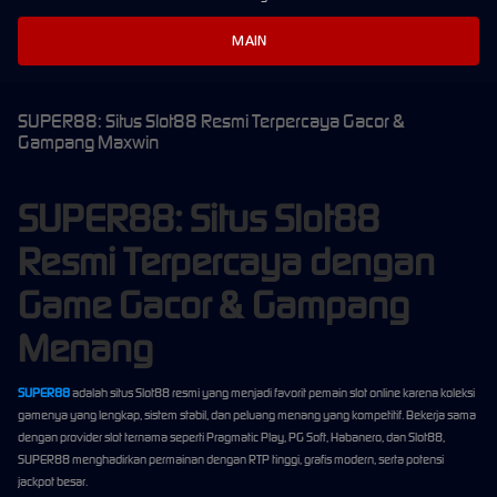
MAIN
SUPER88: Situs Slot88 Resmi Terpercaya Gacor &
Gampang Maxwin
SUPER88: Situs Slot88
Resmi Terpercaya dengan
Game Gacor & Gampang
Menang
SUPER88
adalah situs Slot88 resmi yang menjadi favorit pemain slot online karena koleksi
gamenya yang lengkap, sistem stabil, dan peluang menang yang kompetitif. Bekerja sama
dengan provider slot ternama seperti Pragmatic Play, PG Soft, Habanero, dan Slot88,
SUPER88 menghadirkan permainan dengan RTP tinggi, grafis modern, serta potensi
jackpot besar.