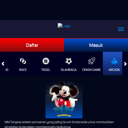
Daftar
Masuk
CASINO
RACE
TOGEL
OLAHRAGA
CRASH GAME
ARCADE
MM Tangkas adalah permainan yang paling favorit di Indonesia untuk membuktikan
kecekatan Anda dalam membaca kartu berikutnya.