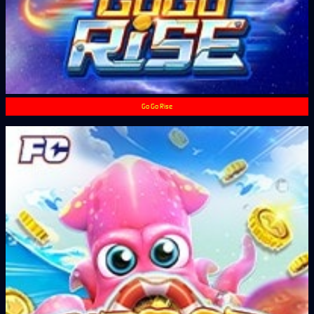
Go Go Rise