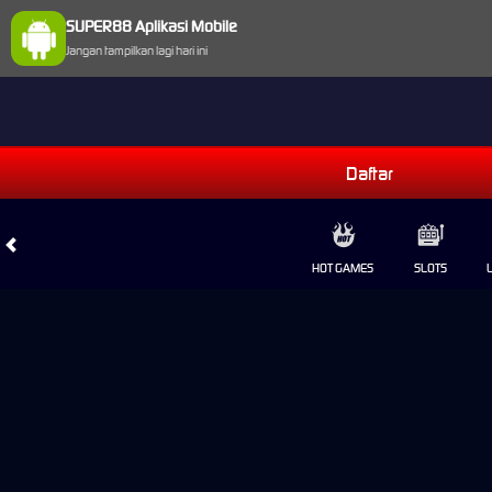
SUPER88 Aplikasi Mobile
Jangan tampilkan lagi hari ini
Daftar
HOT GAMES
SLOTS