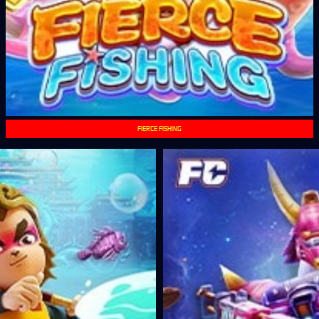
FIERCE FISHING