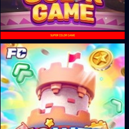
SUPER COLOR GAME