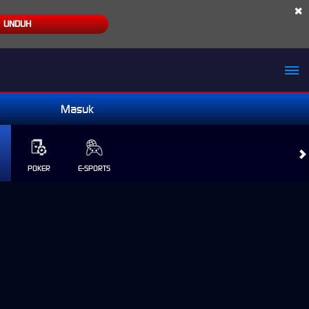
×
UNDUH
Masuk
POKER
E-SPORTS