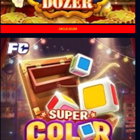
CIRCUS DOZER