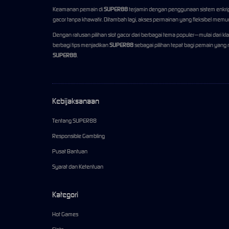
Keamanan pemain di
SUPER88
terjamin dengan penggunaan sistem enkrips
gacor tanpa khawatir. Ditambah lagi, akses permainan yang fleksibel mem
Dengan ratusan pilihan slot gacor dari berbagai tema populer—mulai dari kl
berbagi tips menjadikan
SUPER88
sebagai pilihan tepat bagi pemain yang 
SUPER88
.
Kebijaksanaan
Tentang SUPER88
Responsible Gambling
Pusat Bantuan
Syarat dan Ketentuan
Kategori
Hot Games