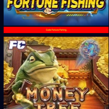
Gods Fortune Fishing