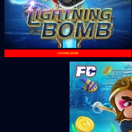
LIGHTNING BOMB