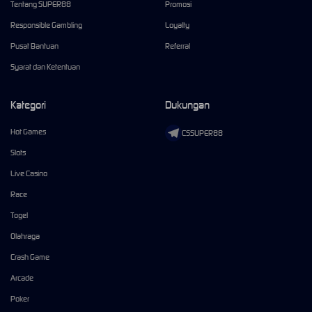
Tentang SUPER88
Promosi
Responsible Gambling
Loyalty
Pusat Bantuan
Referral
Syarat dan Ketentuan
Kategori
Dukungan
Hot Games
CSSUPER88
Slots
Live Casino
Race
Togel
Olahraga
Crash Game
Arcade
Poker