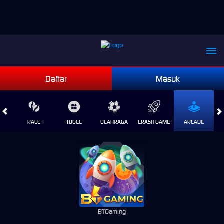
Daftar
Masuk
SINO
RACE
TOGEL
OLAHRAGA
CRASH GAME
ARCADE
BTGaming