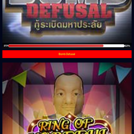
RTP
82%
Bomb Defusal