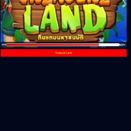
RTP
82%
Treasure Land