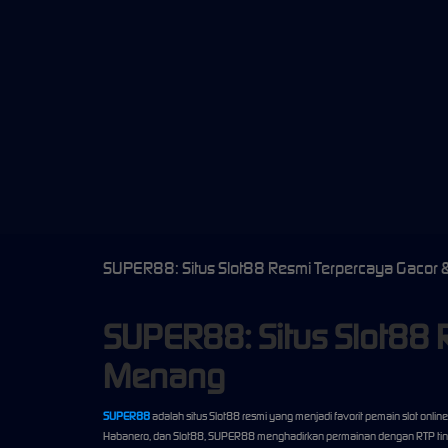
SUPER88: Situs Slot88 Resmi Terpercaya Gaco
SUPER88: Situs Slot88
Menang
SUPER88
adalah situs Slot88 resmi yang menjadi favorit pemain slot onli
Habanero, dan Slot88, SUPER88 menghadirkan permainan dengan RTP tinggi,