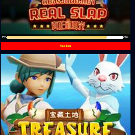
RTP
86%
Real Slap