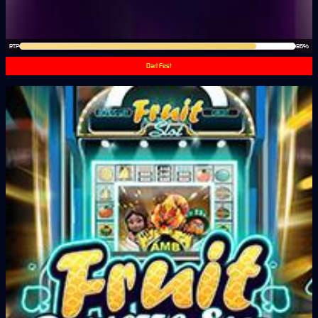
RTP
86%
Dart Fest