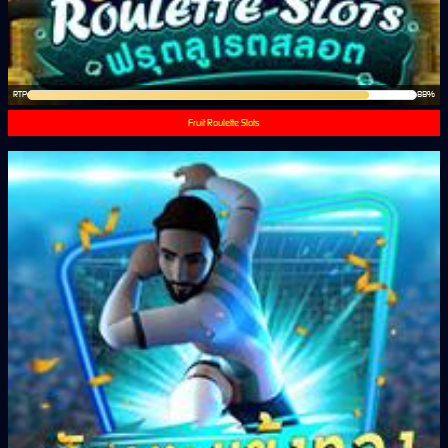
RTP
88%
Fruit Roulette Slots