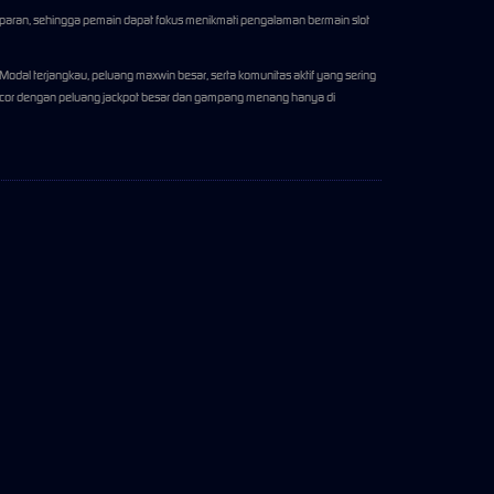
ansparan, sehingga pemain dapat fokus menikmati pengalaman bermain slot
l terjangkau, peluang maxwin besar, serta komunitas aktif yang sering
t gacor dengan peluang jackpot besar dan gampang menang hanya di