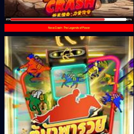
RTP
81%
Nova Crash : The Legends of Power