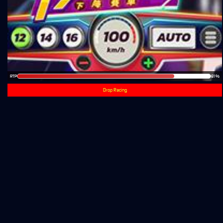
RTP
81%
Drop Racing